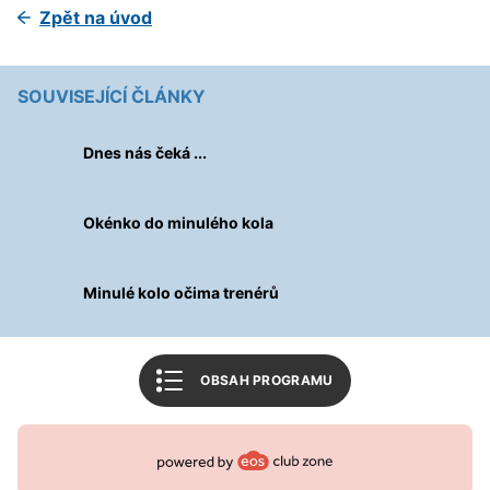
Zpět na úvod
Úvodní slovo
SOUVISEJÍCÍ ČLÁNKY
Informace o utkání
Tabulka soutěže
Dnes nás čeká ...
Související články
Okénko do minulého kola
Mohlo by vás zajímat
1. SK Prostějov
Minulé kolo očima trenérů
Zpět na úvod
OBSAH PROGRAMU