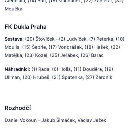
Cienciala, (14) Bolf, (16) Macháček, (22) Zapletal, (32)
Moučka
FK Dukla Praha
Sestava:
(29) Šťovíček - (2) Ludvíček, (7) Peterka, (10)
Moulis, (15) Šebrle, (17) Vondrášek, (18) Hašek, (22)
Matějka, (23) Kozel, (25) Jeřábek, (26) Barac
Náhradníci:
(1) Rada, (6) Holiš, (11) Douděra, (19)
Ullman, (20) Hrubeš, (21) Špatenka, (27) Zeronik
Rozhodčí
Daniel Vokoun – Jakub Šimáček, Václav Ježek