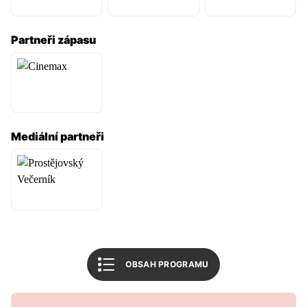
Partneři zápasu
Informace o utkání
Tabulka soutěže
Mediální partneři
Související články
Mohlo by vás zajímat
1. SK Prostějov
Všechny bulletiny
OBSAH PROGRAMU