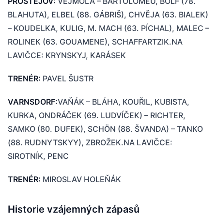
PROSTĚJOV:
VEJMOLA – BARTOLOMEU, BOLF (78.
BLAHUTA), ELBEL (88. GÁBRIŠ), CHVĚJA (63. BIALEK)
– KOUDELKA, KULIG, M. MACH (63. PÍCHAL), MALEC –
ROLINEK (63. GOUAMENE), SCHAFFARTZIK.NA
LAVIČCE: KRYNSKYJ, KARÁSEK
TRENÉR:
PAVEL ŠUSTR
VARNSDORF:
VAŇÁK – BLÁHA, KOUŘIL, KUBISTA,
KURKA, ONDRÁČEK (69. LUDVÍČEK) – RICHTER,
SAMKO (80. DUFEK), SCHÖN (88. ŠVANDA) – TANKO
(88. RUDNYTSKYY), ZBROŽEK.NA LAVIČCE:
SIROTNÍK, PENC
TRENÉR:
MIROSLAV HOLEŇÁK
Historie vzájemných zápasů