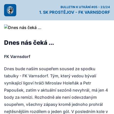
BULLETIN K UTKÁNÍ #05 - 23/24
1. SK PROSTĚJOV - FK VARNSDORF
Dnes nás čeká ...
FK Varnsdorf
Dnes bude naším soupeřem soused ze spodku
tabulky - FK Varnsdorf. Tým, který vedou bývalí
vynikající ligoví hráči Miroslav Holeňák a Petr
Papoušek, zatím v aktuální sezóně nevyhrál, má jen 4
body za remízi. Rozhodně ale není odevzdaným
soupeřem, všechny zápasy kromě jednoho prohrál
nejtěsnějším rozdílem o jeden gól. V posledním kole v