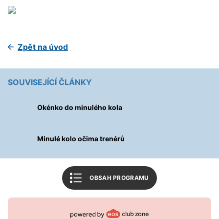
Úvodní slovo
Zpět na úvod
Informace o utkání
Tabulka soutěže
SOUVISEJÍCÍ ČLÁNKY
Související články
Okénko do minulého kola
Mohlo by vás zajímat
1. SK Prostějov
Minulé kolo očima trenérů
Zpět na úvod
OBSAH PROGRAMU